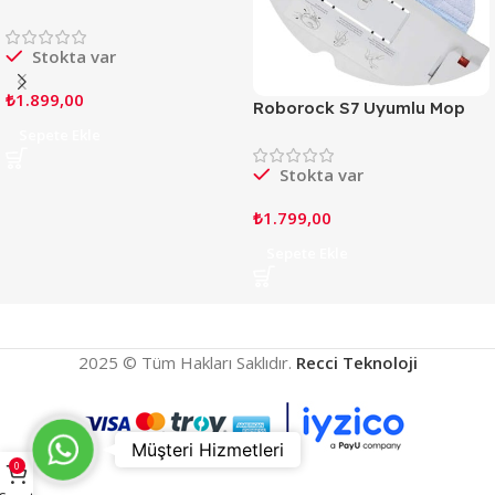
ile Uyumlu Mop Bezi *2 Adet
Stokta var
₺
1.899,00
Roborock S7 Uyumlu Mop
Bezi + Mop Tertibatı - Beyaz
Sepete Ekle
Stokta var
₺
1.799,00
Sepete Ekle
2025 © Tüm Hakları Saklıdır.
Recci Teknoloji
Teknik
Müşteri Hizmetleri
0
Destek