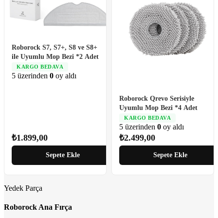
Roborock S7, S7+, S8 ve S8+
ile Uyumlu Mop Bezi *2 Adet
KARGO BEDAVA
5 üzerinden
0
oy aldı
Roborock Qrevo Serisiyle
Uyumlu Mop Bezi *4 Adet
KARGO BEDAVA
5 üzerinden
0
oy aldı
₺
1.899,00
₺
2.499,00
Sepete Ekle
Sepete Ekle
Yedek Parça
Roborock Ana Fırça