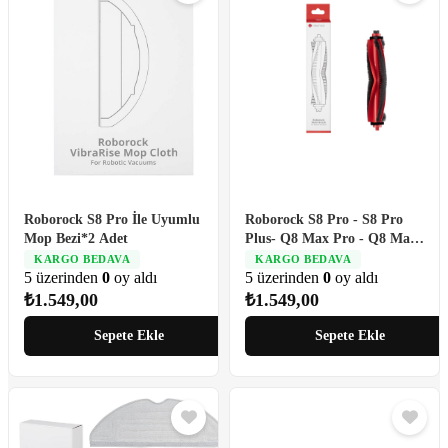
Roborock S8 Pro İle Uyumlu
Roborock S8 Pro - S8 Pro
Mop Bezi*2 Adet
Plus- Q8 Max Pro - Q8 Max
Pro Plus ile Uyumlu Ana
KARGO BEDAVA
KARGO BEDAVA
5 üzerinden
0
oy aldı
Fırça
5 üzerinden
0
oy aldı
₺
1.549,00
₺
1.549,00
Sepete Ekle
Sepete Ekle