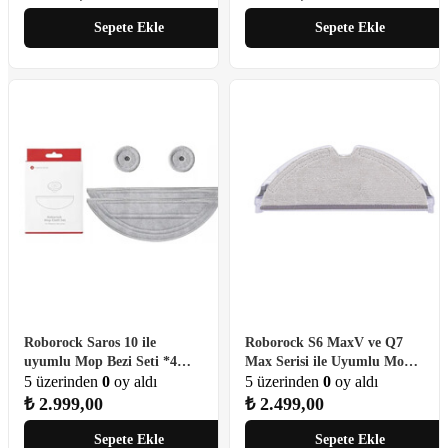
Sepete Ekle
Sepete Ekle
Roborock Saros 10 ile
Roborock S6 MaxV ve Q7
uyumlu Mop Bezi Seti *4
Max Serisi ile Uyumlu Mop
Adet
5 üzerinden
0
oy aldı
Tertibatı + Mop Bezi - Siyah
5 üzerinden
0
oy aldı
₺
2.999,00
₺
2.499,00
Sepete Ekle
Sepete Ekle