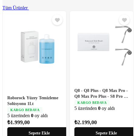
Tüm Ürünler
Q8 - Q8 Plus - Q8 Max Pro -
Q8 Max Pro Plus - S8 Pro -
Roborock Yüzey Temizleme
S8 Pro Plus - Saros 10R -
KARGO BEDAVA
Solüsyonu 1Lt
Saros 10 - Saros Z70 - Qrevo
5 üzerinden
0
oy aldı
KARGO BEDAVA
L- Qrevo C- Qrevo Edge 5V1
5 üzerinden
0
oy aldı
- Qrevo Curv Serisi ile
₺
1.999,00
₺
2.199,00
Uyumlu Yan Fırça*2 Adet
Sepete Ekle
Sepete Ekle