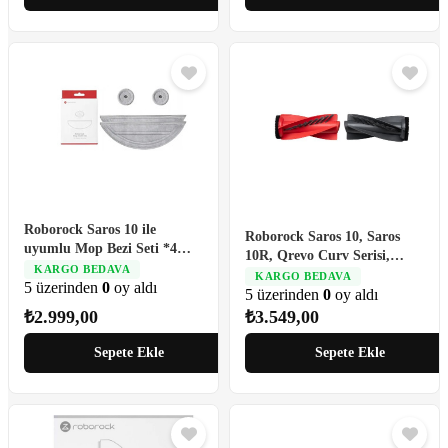
Roborock Saros 10 ile
Roborock Saros 10, Saros
uyumlu Mop Bezi Seti *4
10R, Qrevo Curv Serisi,
Adet
KARGO BEDAVA
Qrevo Edge 5V1, Qrevo C ile
KARGO BEDAVA
5 üzerinden
0
oy aldı
Uyumlu Ana Fırça
5 üzerinden
0
oy aldı
₺
2.999,00
₺
3.549,00
Sepete Ekle
Sepete Ekle