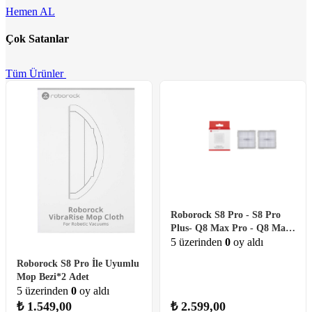
Hemen AL
Çok Satanlar
Tüm Ürünler
Roborock S8 Pro - S8 Pro
Plus- Q8 Max Pro - Q8 Max
Pro Plus ile Uyumlu Filtre
5 üzerinden
0
oy aldı
Roborock S8 Pro İle Uyumlu
Mop Bezi*2 Adet
5 üzerinden
0
oy aldı
₺
1.549,00
₺
2.599,00